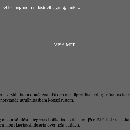
l lösning inom industriell lagring, unikt...
VISA MER
on, särskilt inom områdena plåt och metallprofilhantering. Våra nyckele
anbrytande utrullningsbara konsolsystem.
r som sömlöst integreras i olika industriella miljöer. På CK är vi stolt
rken inom lagringsindustrin över hela världen.