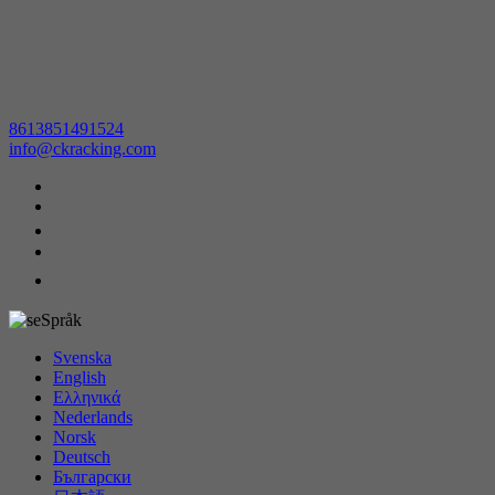
8613851491524
info@ckracking.com
Språk
Svenska
English
Ελληνικά
Nederlands
Norsk
Deutsch
Български