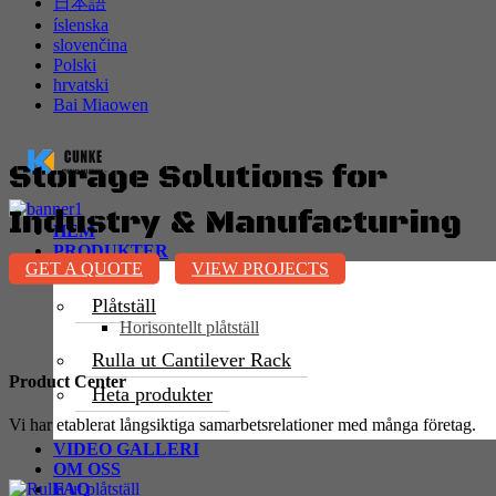
日本語
íslenska
slovenčina
Polski
hrvatski
Bai Miaowen
Storage Solutions for
Industry & Manufacturing
HEM
PRODUKTER
GET A QUOTE
VIEW PROJECTS
Plåtställ
Horisontellt plåtställ
Rulla ut Cantilever Rack
Product Center
Heta produkter
Vi har etablerat långsiktiga samarbetsrelationer med många företag.
VIDEO GALLERI
OM OSS
FAQ