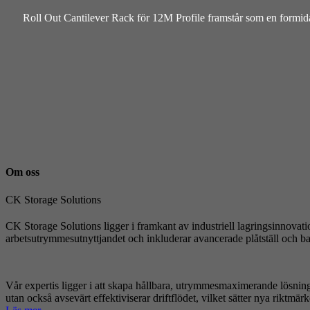
Roll Out Cantilever Rack för 12M Profile framstår som en formidabe
Om oss
CK Storage Solutions
CK Storage Solutions ligger i framkant av industriell lagringsinnovati
arbetsutrymmesutnyttjandet och inkluderar avancerade plåtställ och b
Vår expertis ligger i att skapa hållbara, utrymmesmaximerande lösninga
utan också avsevärt effektiviserar driftflödet, vilket sätter nya riktmä