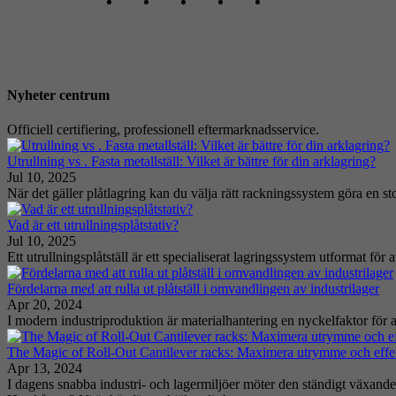
Nyheter centrum
Officiell certifiering, professionell eftermarknadsservice.
Utrullning vs . Fasta metallställ: Vilket är bättre för din arklagring?
Jul 10, 2025
När det gäller plåtlagring kan du välja rätt rackningssystem göra en sto
Vad är ett utrullningsplåtstativ?
Jul 10, 2025
Ett utrullningsplåtställ är ett specialiserat lagringssystem utformat för a
Fördelarna med att rulla ut plåtställ i omvandlingen av industrilager
Apr 20, 2024
I modern industriproduktion är materialhantering en nyckelfaktor för at
The Magic of Roll-Out Cantilever racks: Maximera utrymme och effek
Apr 13, 2024
I dagens snabba industri- och lagermiljöer möter den ständigt växande